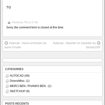
TG
Posted by
TG
at 17:36
Sorry, the comment form is closed at this time.
Autocad : macro et bouton de
Autocad : importer un cadastre au
barre d’outils
format DXF
CATEGORIES
AUTOCAD
(49)
Divers/Misc.
(1)
MERCI BEN../THANKS BEN..
(1)
SKETCHUP
(9)
POSTS RECENTS