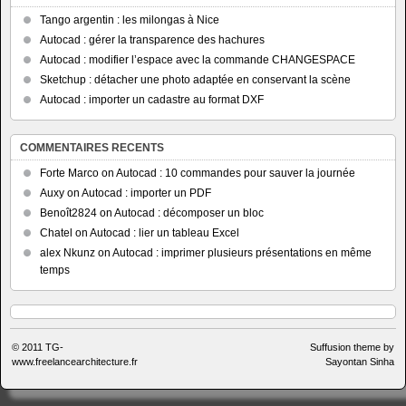
Tango argentin : les milongas à Nice
Autocad : gérer la transparence des hachures
Autocad : modifier l’espace avec la commande CHANGESPACE
Sketchup : détacher une photo adaptée en conservant la scène
Autocad : importer un cadastre au format DXF
COMMENTAIRES RECENTS
Forte Marco
on
Autocad : 10 commandes pour sauver la journée
Auxy
on
Autocad : importer un PDF
Benoît2824
on
Autocad : décomposer un bloc
Chatel
on
Autocad : lier un tableau Excel
alex Nkunz
on
Autocad : imprimer plusieurs présentations en même
temps
© 2011
TG-
Suffusion theme by
www.freelancearchitecture.fr
Sayontan Sinha