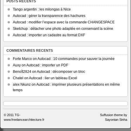
POSTS RECENTS
Tango argentin : les milongas à Nice
Autocad : gérer la transparence des hachures
Autocad : modifier l’espace avec la commande CHANGESPACE
Sketchup : détacher une photo adaptée en conservant la scène
Autocad : importer un cadastre au format DXF
COMMENTAIRES RECENTS
Forte Marco
on
Autocad : 10 commandes pour sauver la journée
Auxy
on
Autocad : importer un PDF
Benoît2824
on
Autocad : décomposer un bloc
Chatel
on
Autocad : lier un tableau Excel
alex Nkunz
on
Autocad : imprimer plusieurs présentations en même
temps
© 2011
TG-
Suffusion theme by
www.freelancearchitecture.fr
Sayontan Sinha