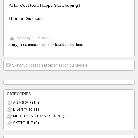
Voilà, c’est tout. Happy Sketchuping !
Thomas Guidicelli
Posted by
TG
at 16:26
Sorry, the comment form is closed at this time.
Sketchup : gestion et organisation du modèle
CATEGORIES
AUTOCAD
(49)
Divers/Misc.
(1)
MERCI BEN../THANKS BEN..
(1)
SKETCHUP
(9)