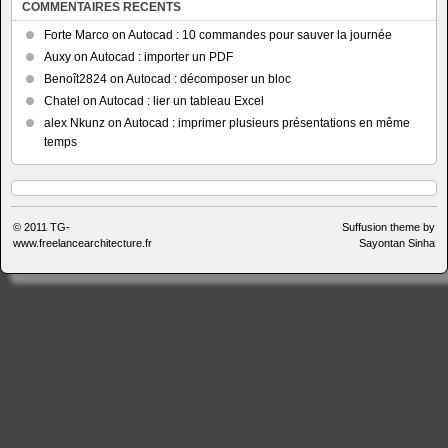
COMMENTAIRES RECENTS
Forte Marco
on
Autocad : 10 commandes pour sauver la journée
Auxy
on
Autocad : importer un PDF
Benoît2824
on
Autocad : décomposer un bloc
Chatel
on
Autocad : lier un tableau Excel
alex Nkunz
on
Autocad : imprimer plusieurs présentations en même
temps
© 2011
TG-
Suffusion theme by
www.freelancearchitecture.fr
Sayontan Sinha