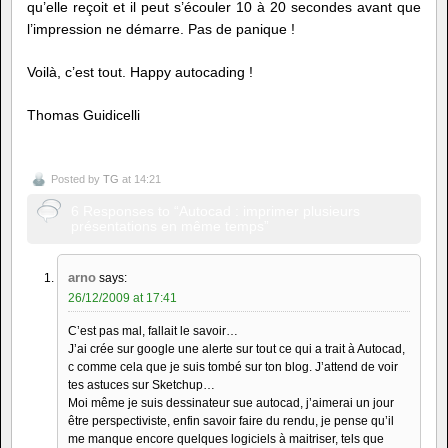
qu’elle reçoit et il peut s’écouler 10 à 20 secondes avant que
l’impression ne démarre. Pas de panique !
Voilà, c’est tout. Happy autocading !
Thomas Guidicelli
Posted by
TG
at 14:21
6 Responses to “Autocad : imprimer plusieurs
présentations en même temps”
arno
says:
26/12/2009 at 17:41
C’est pas mal, fallait le savoir…
J’ai crée sur google une alerte sur tout ce qui a trait à Autocad,
c comme cela que je suis tombé sur ton blog. J’attend de voir
tes astuces sur Sketchup…
Moi même je suis dessinateur sue autocad, j’aimerai un jour
être perspectiviste, enfin savoir faire du rendu, je pense qu’il
me manque encore quelques logiciels à maitriser, tels que