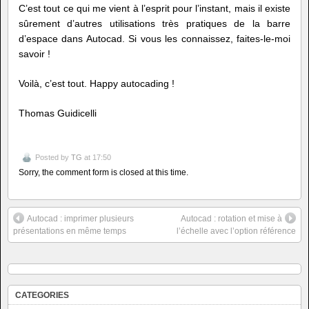
C’est tout ce qui me vient à l’esprit pour l’instant, mais il existe
sûrement d’autres utilisations très pratiques de la barre
d’espace dans Autocad. Si vous les connaissez, faites-le-moi
savoir !
Voilà, c’est tout. Happy autocading !
Thomas Guidicelli
Posted by
TG
at 17:50
Sorry, the comment form is closed at this time.
Autocad : imprimer plusieurs
Autocad : rotation et mise à
présentations en même temps
l’échelle avec l’option référence
CATEGORIES