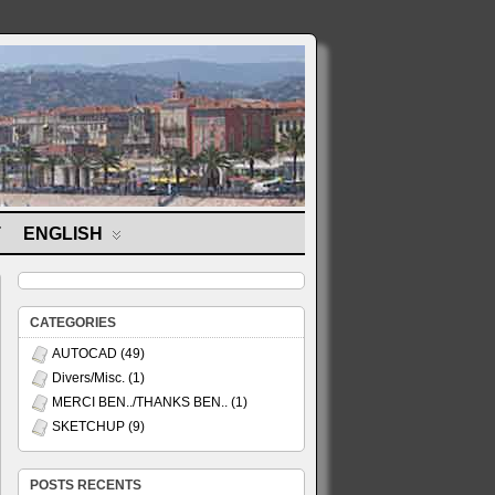
T
ENGLISH
CATEGORIES
AUTOCAD
(49)
Divers/Misc.
(1)
MERCI BEN../THANKS BEN..
(1)
SKETCHUP
(9)
POSTS RECENTS