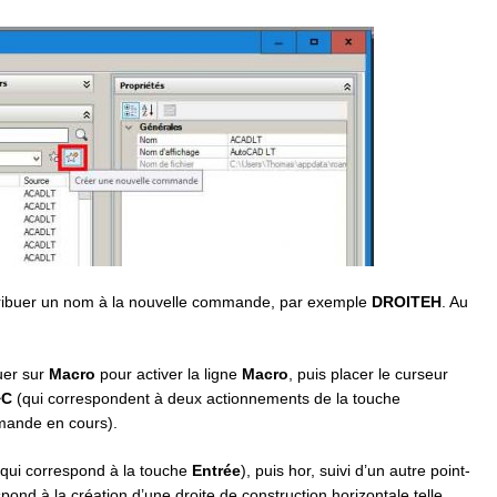
ttribuer un nom à la nouvelle commande, par exemple
DROITEH
. Au
quer sur
Macro
pour activer la ligne
Macro
, puis placer le curseur
^C
(qui correspondent à deux actionnements de la touche
mmande en cours).
) (qui correspond à la touche
Entrée
), puis hor, suivi d’un autre point-
ond à la création d’une droite de construction horizontale telle