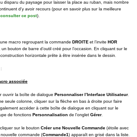
peu disparu du paysage pour laisser la place au ruban, mais nombre
ontinuent d’y avoir recours (pour en savoir plus sur la meilleure
,
consulter ce post
).
éer une macro regroupant la commande
DROITE
et l’invite
HOR
 un bouton de barre d’outil créé pour l’occasion. En cliquant sur le
 construction horizontale prête à être insérée dans le dessin.
:
acro associée
 ouvrir la boîte de dialogue
Personnaliser l’Interface Utilisateur
.
e seule colonne, cliquer sur la flèche en bas à droite pour faire
galement accéder à cette boîte de dialogue en cliquant sur le
upe de fonctions
Personnalisation
de l’onglet
Gérer
.
 cliquer sur le bouton
Créer une Nouvelle Commande
(étoile avec
a nouvelle commande (
Commande1
) apparaît en grisé dans la liste.