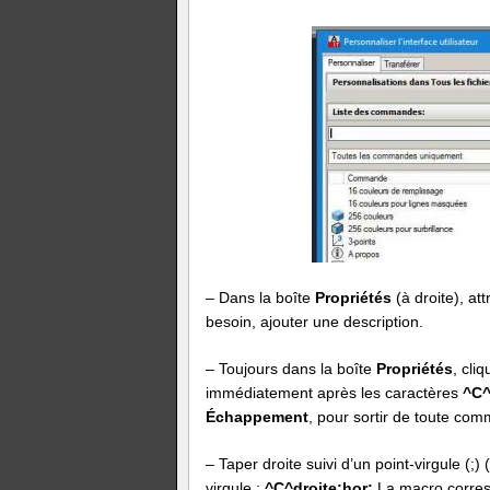
– Dans la boîte
Propriétés
(à droite), a
besoin, ajouter une description.
– Toujours dans la boîte
Propriétés
, cli
immédiatement après les caractères
^C
Échappement
, pour sortir de toute co
– Taper droite suivi d’un point-virgule (;
virgule :
^C^droite;hor;
La macro corresp