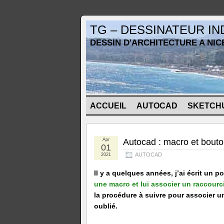
TG – DESSINATEUR I
DESSIN D'ARCHITECTURE A NIC
ACCUEIL
AUTOCAD
SKETCH
Apr
Autocad : macro et bouton
01
AUTOCAD
2021
Il y a quelques années, j’ai écrit un 
une macro et lui associer un raccourci
la procédure à suivre pour associer un
oublié.