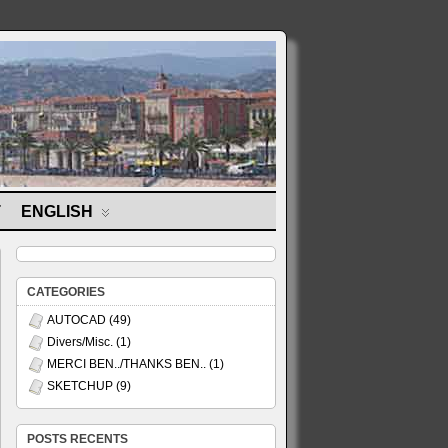
T
ENGLISH
CATEGORIES
AUTOCAD
(49)
Divers/Misc.
(1)
MERCI BEN../THANKS BEN..
(1)
SKETCHUP
(9)
POSTS RECENTS