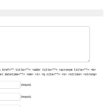
a href="" title=""> <abbr title=""> <acronym title=""> <b>
el datetime=""> <em> <i> <q cite=""> <s> <strike> <strong>
(requis)
(requis)