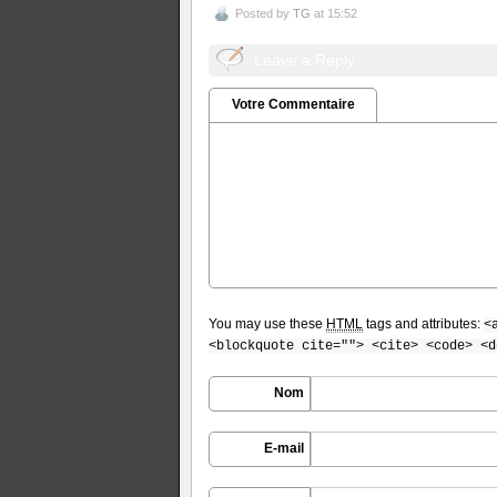
Posted by
TG
at 15:52
Leave a Reply
Votre Commentaire
You may use these
HTML
tags and attributes:
<
<blockquote cite=""> <cite> <code> <d
Nom
E-mail