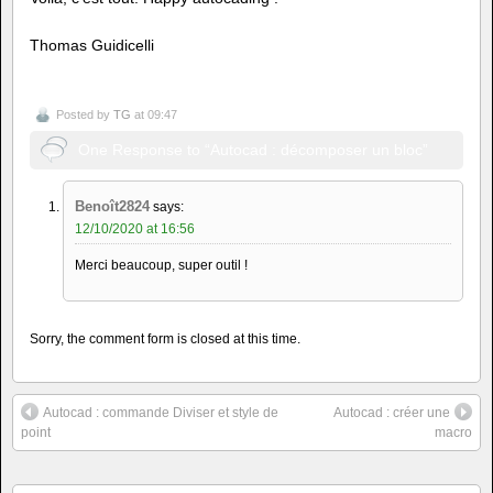
Thomas Guidicelli
Posted by
TG
at 09:47
One Response to “Autocad : décomposer un bloc”
Benoît2824
says:
12/10/2020 at 16:56
Merci beaucoup, super outil !
Sorry, the comment form is closed at this time.
Autocad : commande Diviser et style de
Autocad : créer une
point
macro