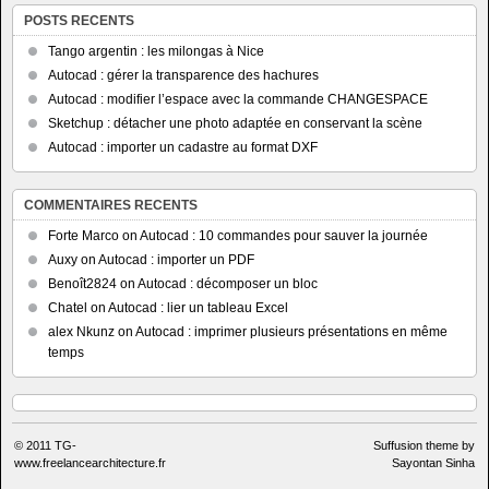
POSTS RECENTS
Tango argentin : les milongas à Nice
Autocad : gérer la transparence des hachures
Autocad : modifier l’espace avec la commande CHANGESPACE
Sketchup : détacher une photo adaptée en conservant la scène
Autocad : importer un cadastre au format DXF
COMMENTAIRES RECENTS
Forte Marco
on
Autocad : 10 commandes pour sauver la journée
Auxy
on
Autocad : importer un PDF
Benoît2824
on
Autocad : décomposer un bloc
Chatel
on
Autocad : lier un tableau Excel
alex Nkunz
on
Autocad : imprimer plusieurs présentations en même
temps
© 2011
TG-
Suffusion theme by
www.freelancearchitecture.fr
Sayontan Sinha