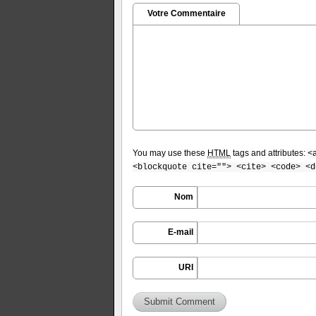
Votre Commentaire
You may use these
HTML
tags and attributes:
<
<blockquote cite=""> <cite> <code> <d
Nom
E-mail
URI