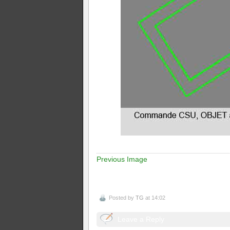
Previous Image
Posted by
TG
at 14:02
Leave a Reply