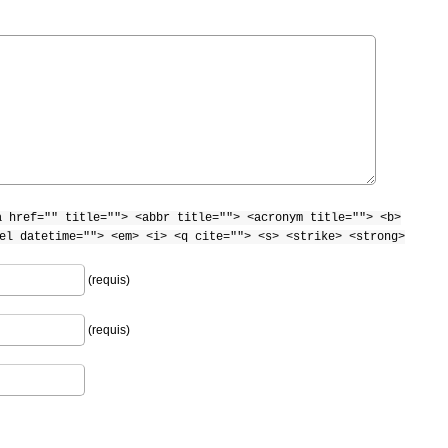
a href="" title=""> <abbr title=""> <acronym title=""> <b>
el datetime=""> <em> <i> <q cite=""> <s> <strike> <strong>
(requis)
(requis)