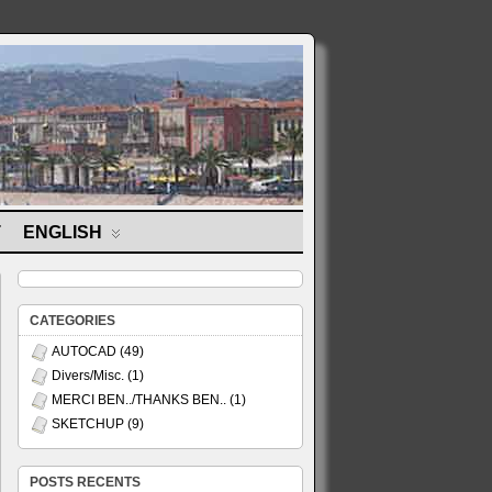
T
ENGLISH
CATEGORIES
AUTOCAD
(49)
Divers/Misc.
(1)
MERCI BEN../THANKS BEN..
(1)
SKETCHUP
(9)
POSTS RECENTS