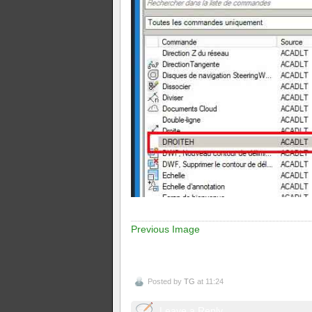
Previous Image
Posted by
TG
at 11:24
Leave a Reply