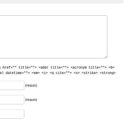
a href="" title=""> <abbr title=""> <acronym title=""> <b>
el datetime=""> <em> <i> <q cite=""> <s> <strike> <strong>
(requis)
(requis)