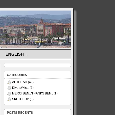
T
ENGLISH
CATEGORIES
AUTOCAD
(49)
Divers/Misc.
(1)
MERCI BEN../THANKS BEN..
(1)
SKETCHUP
(9)
POSTS RECENTS