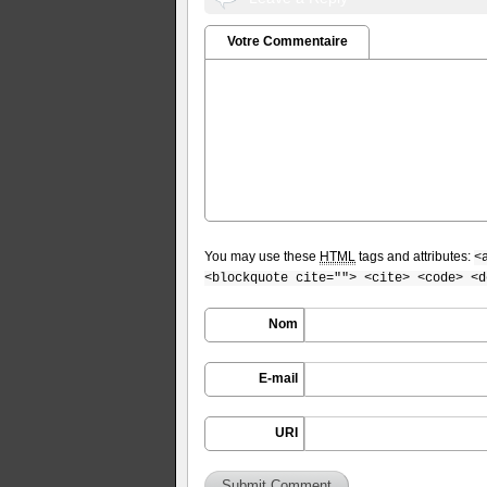
Votre Commentaire
You may use these
HTML
tags and attributes:
<
<blockquote cite=""> <cite> <code> <d
Nom
E-mail
URI