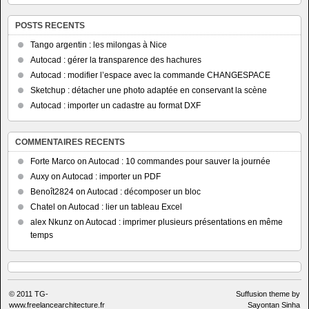
POSTS RECENTS
Tango argentin : les milongas à Nice
Autocad : gérer la transparence des hachures
Autocad : modifier l’espace avec la commande CHANGESPACE
Sketchup : détacher une photo adaptée en conservant la scène
Autocad : importer un cadastre au format DXF
COMMENTAIRES RECENTS
Forte Marco
on
Autocad : 10 commandes pour sauver la journée
Auxy
on
Autocad : importer un PDF
Benoît2824
on
Autocad : décomposer un bloc
Chatel
on
Autocad : lier un tableau Excel
alex Nkunz
on
Autocad : imprimer plusieurs présentations en même
temps
© 2011
TG-
Suffusion theme by
www.freelancearchitecture.fr
Sayontan Sinha