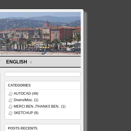
T
ENGLISH
CATEGORIES
AUTOCAD
(49)
Divers/Misc.
(1)
MERCI BEN../THANKS BEN..
(1)
SKETCHUP
(9)
POSTS RECENTS