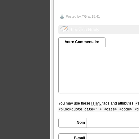
Posted by
TG
at 15:41
Leave a Reply
Votre Commentaire
You may use these
HTML
tags and attributes:
<
<blockquote cite=""> <cite> <code> <d
Nom
E-mail