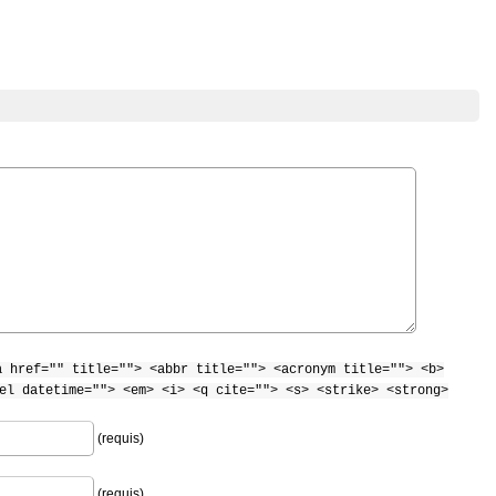
a href="" title=""> <abbr title=""> <acronym title=""> <b>
el datetime=""> <em> <i> <q cite=""> <s> <strike> <strong>
(requis)
(requis)