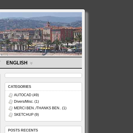
T
ENGLISH
CATEGORIES
AUTOCAD
(49)
Divers/Misc.
(1)
MERCI BEN../THANKS BEN..
(1)
SKETCHUP
(9)
POSTS RECENTS