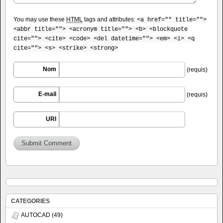
You may use these
HTML
tags and attributes:
<a href="" title="">
<abbr title=""> <acronym title=""> <b> <blockquote
cite=""> <cite> <code> <del datetime=""> <em> <i> <q
cite=""> <s> <strike> <strong>
Nom
(requis)
E-mail
(requis)
URI
CATEGORIES
AUTOCAD
(49)