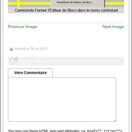
Previous Image
Next Image
Posted by
TG
at 16:42
Leave a Reply
Votre Commentaire
You may use these
HTML
tags and attributes:
<a href="" title="">